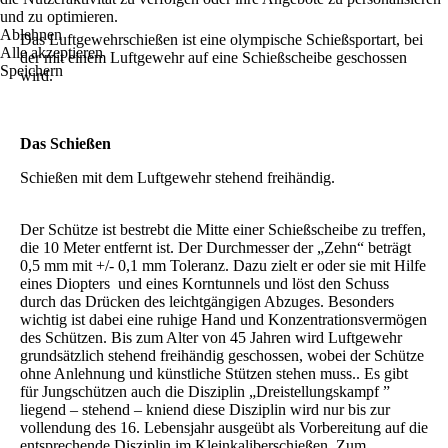
und zu optimieren.
Ablehnen
Das Luftgewehrschießen ist eine olympische Schießsportart, bei
Alle akzeptieren
der mit einem Luftgewehr auf eine Schießscheibe geschossen
Speichern
wird.
Das Schießen
Schießen mit dem Luftgewehr stehend freihändig.
Der Schütze ist bestrebt die Mitte einer Schießscheibe zu treffen,
die 10 Meter entfernt ist. Der Durchmesser der „Zehn“ beträgt
0,5 mm mit +/- 0,1 mm Toleranz. Dazu zielt er oder sie mit Hilfe
eines Diopters und eines Korntunnels und löst den Schuss
durch das Drücken des leichtgängigen Abzuges. Besonders
wichtig ist dabei eine ruhige Hand und Konzentrationsvermögen
des Schützen. Bis zum Alter von 45 Jahren wird Luftgewehr
grundsätzlich stehend freihändig geschossen, wobei der Schütze
ohne Anlehnung und künstliche Stützen stehen muss.. Es gibt
für Jungschützen auch die Disziplin „Dreistellungskampf ”
liegend – stehend – kniend diese Disziplin wird nur bis zur
vollendung des 16. Lebensjahr ausgeübt als Vorbereitung auf die
entsprechende Disziplin im Kleinkaliberschießen. Zum